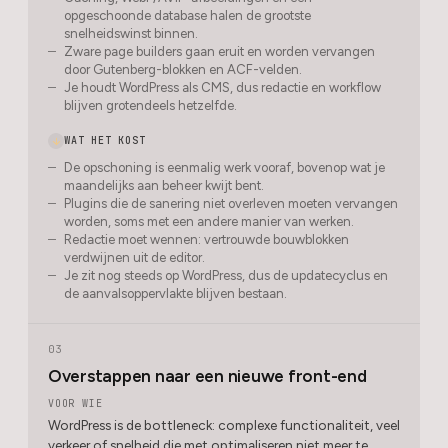
opgeschoonde database halen de grootste
snelheidswinst binnen.
Zware page builders gaan eruit en worden vervangen
door Gutenberg-blokken en ACF-velden.
Je houdt WordPress als CMS, dus redactie en workflow
blijven grotendeels hetzelfde.
WAT HET KOST
De opschoning is eenmalig werk vooraf, bovenop wat je
maandelijks aan beheer kwijt bent.
Plugins die de sanering niet overleven moeten vervangen
worden, soms met een andere manier van werken.
Redactie moet wennen: vertrouwde bouwblokken
verdwijnen uit de editor.
Je zit nog steeds op WordPress, dus de updatecyclus en
de aanvalsoppervlakte blijven bestaan.
03
Overstappen naar een nieuwe front-end
VOOR WIE
WordPress is de bottleneck: complexe functionaliteit, veel
verkeer of snelheid die met optimaliseren niet meer te