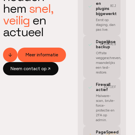
hem
snel,
en
BIJ
plugins
bijgewerkt
veilig
en
Eerst op
staging, dan
actueel
pas live.
Dagelijkse
GEDRAAID
backup
Offsite
Meer informatie
weggeschreven,
maandelijks
een test-
Neem contact op
restore.
Firewall
ACTIEF
actief
Malware-
scan, brute-
force-
protectie en
2FA op
admin.
PageSpeed
ACTIE