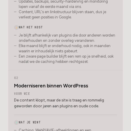
Updates, backups, security-hardening en monitoring
lopen vanaf de eerste maand via ons.
Content, URL's en linkstructuur blijven staan, dus je
verliest geen posities in Google.
WAT HET KOST
Je blijft afhankelijk van plugins die door anderen worden
onderhouden en zonder overleg veranderen.
Elke maand blijft er onderhoud nodig, ook in maanden
waarin er inhoudelijk niets gebeurt.
Een zware page builder blijft een rem op je snelheid, ook
nadat we de caching hebben rechtgezet.
02
Moderniseren binnen WordPress
VOOR WIE
De content klopt, maar de site is traag en rommelig
geworden door jaren aan plugins en oude code.
WAT JE WINT
Caching, WebP/AVIF-afbeeldingen en een