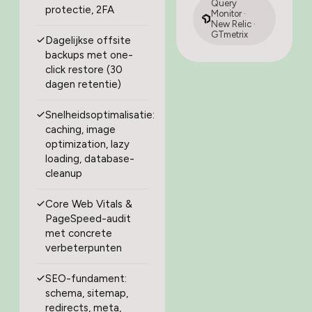
Query
protectie, 2FA
Monitor ·
New Relic ·
GTmetrix
Dagelijkse offsite
backups met one-
click restore (30
dagen retentie)
Snelheidsoptimalisatie:
caching, image
optimization, lazy
loading, database-
cleanup
Core Web Vitals &
PageSpeed-audit
met concrete
verbeterpunten
SEO-fundament:
schema, sitemap,
redirects, meta,