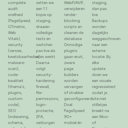
complete
zetten we
WebP/AVIF,
staging,
audit:
een 1:1
verwijderen
dan pas
snelheid
kopie op
render-
live.
(PageSpeed,
staging,
blocking
Backups
GTmetrix,
draaien
scripts en
worden
Web
volledige
cleanen de
dagelijks
Vitals),
tests en
database.
weggeschreven
security
switchen
Onnodige
naar een
(versies,
pas live als
plugins
externe
kwetsbaarheden,
alles werkt.
gaan eruit,
locatie. Bij
malware-
Daarna
zware
elke
scan),
volgt
page
update
code-
security-
builders
doen we
kwaliteit
hardening:
worden
een visuele
(thema's,
firewall,
vervangen
regressietest
plugins,
file-
of strakker
zodat je
custom
permissions,
geconfigureerd.
site niet
code),
login-
Doel:
stilletjes
SEO
protectie,
PageSpeed
breekt na
(indexering,
2FA,
90+
een Woo-
schema,
verborgen
mobiel én
of