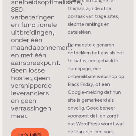
snelheidsoptimalisatie,
builders en spaghetti-
SEO-
thema’s zijn de stille
verbeteringen
oorzaak van trage sites,
en functionele
slechte rankings en
uitbreidingen,
datalekken.
onder één
De meeste eigenaren
maandabonnement
ontdekken het pas als het
en met één
te laat is: een gehackte
aanspreekpunt.
homepage, een
Geen losse
hoster, geen
onbereikbare webshop op
versnipperde
Black Friday, of een
leveranciers
Google-melding dat hun
en geen
site is gemarkeerd als
verrassingen
onveilig. Goed beheer
meer.
voorkomt dat, en zorgt
dat WordPress wordt wat
het kan zijn: een snel,
Let's talk
👋