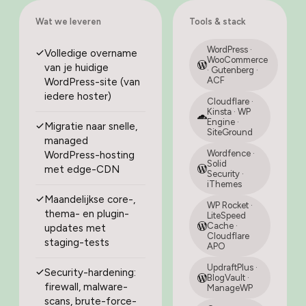
Wat we leveren
Tools & stack
WordPress ·
Volledige overname
WooCommerce
van je huidige
· Gutenberg ·
ACF
WordPress-site (van
iedere hoster)
Cloudflare ·
Kinsta · WP
Engine ·
Migratie naar snelle,
SiteGround
managed
Wordfence ·
WordPress-hosting
Solid
met edge-CDN
Security ·
iThemes
Maandelijkse core-,
WP Rocket ·
thema- en plugin-
LiteSpeed
Cache ·
updates met
Cloudflare
staging-tests
APO
UpdraftPlus ·
Security-hardening:
BlogVault ·
firewall, malware-
ManageWP
scans, brute-force-