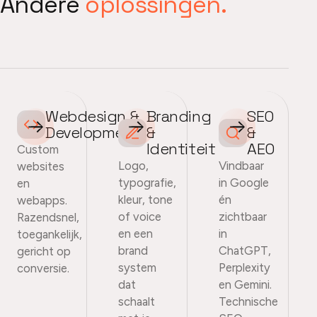
Andere
oplossingen.
Webdesign &
Branding
SEO
Development
&
&
Identiteit
AEO
Custom
Logo,
Vindbaar
websites
typografie,
in Google
en
kleur, tone
én
webapps.
of voice
zichtbaar
Razendsnel,
en een
in
toegankelijk,
brand
ChatGPT,
gericht op
system
Perplexity
conversie.
dat
en Gemini.
schaalt
Technische