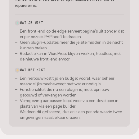
repareren is.
WAT JE WINT
Een front-end op de edge serveert pagina's uit zonder dat
er per bezoek PHP hoeft te draaien.
Geen plugin-updates meer die je site midden in de nacht
kunnen breken.
Redactie kan in WordPress blijven werken, headless, met
de nieuwe front-end ervoor.
WAT HET KOST
Een herbouw kost tijd en budget vooraf, waar beheer
maandelijks meebeweegt met wat er nodig is.
Functionaliteit die nu een plugin is, moet opnieuw
gebouwd of vervangen worden.
Vormgeving aanpassen loopt weer via een developer in
plaats van via een page builder.
We doen dit gefaseerd, dus er is een periode waarin twee
omgevingen naast elkaar draaien.