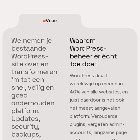
Visie
We nemen je
Waarom
bestaande
WordPress-
WordPress-
beheer er écht
site over en
toe doet
transformeren
WordPress draait
'm tot een
wereldwijd op meer dan
snel, veilig en
40% van alle websites, en
goed
juist daardoor is het ook
onderhouden
het meest aangevallen
platform.
platform. Verouderde
Updates,
plugins, vergeten admin-
security,
accounts, langzame page
backups,