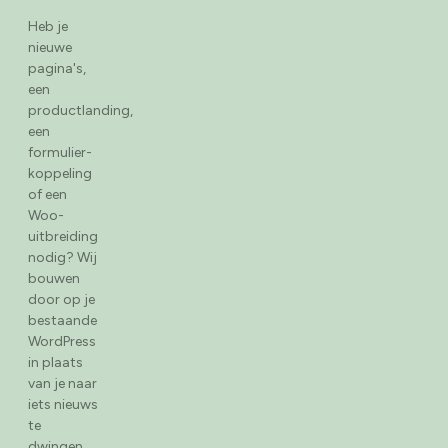
Heb je
nieuwe
pagina's,
een
productlanding,
een
formulier-
koppeling
of een
Woo-
uitbreiding
nodig? Wij
bouwen
door op je
bestaande
WordPress
in plaats
van je naar
iets nieuws
te
dwingen.