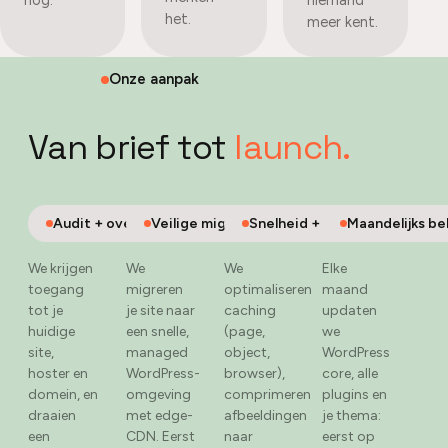
nog.
niemand
het.
meer kent.
Onze aanpak
Van brief tot
launch.
Audit + overnameplan
Veilige migratie + hardening
Snelheid + opschoning
Maandelijks b
We krijgen
We
We
Elke
toegang
migreren
optimaliseren
maand
tot je
je site naar
caching
updaten
huidige
een snelle,
(page,
we
site,
managed
object,
WordPress
hoster en
WordPress-
browser),
core, alle
domein, en
omgeving
comprimeren
plugins en
draaien
met edge-
afbeeldingen
je thema:
een
CDN. Eerst
naar
eerst op