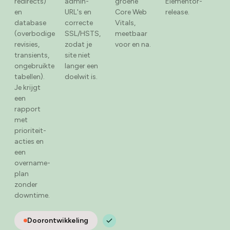
redirects)
admin-
groene
Elementor-
en
URL's en
Core Web
release.
database
correcte
Vitals,
(overbodige
SSL/HSTS,
meetbaar
revisies,
zodat je
voor en na.
transients,
site niet
ongebruikte
langer een
tabellen).
doelwit is.
Je krijgt
een
rapport
met
prioriteit-
acties en
een
overname-
plan
zonder
downtime.
Doorontwikkeling