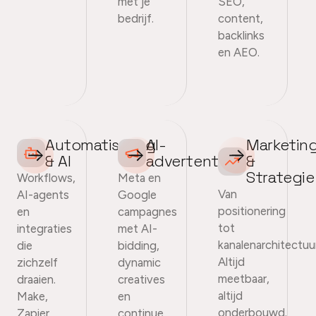
met je
SEO,
bedrijf.
content,
backlinks
en AEO.
Automatisering
AI-
Marketin
& AI
advertenties
&
Strategie
Workflows,
Meta en
Van
AI-agents
Google
positionering
en
campagnes
tot
integraties
met AI-
kanalenarchitectuu
die
bidding,
Altijd
zichzelf
dynamic
meetbaar,
draaien.
creatives
altijd
Make,
en
onderbouwd.
Zapier,
continue