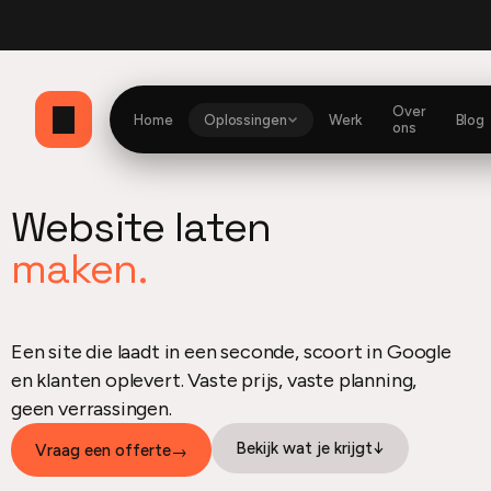
bio
Currently building
Website en dashboard
Optimzd
Mijn Herito dashboard
Heri
Over
Home
Oplossingen
Werk
Blog
ons
Website laten
maken.
Een site die laadt in een seconde, scoort in Google
en klanten oplevert. Vaste prijs, vaste planning,
geen verrassingen.
Bekijk wat je krijgt
↓
Vraag een offerte
→