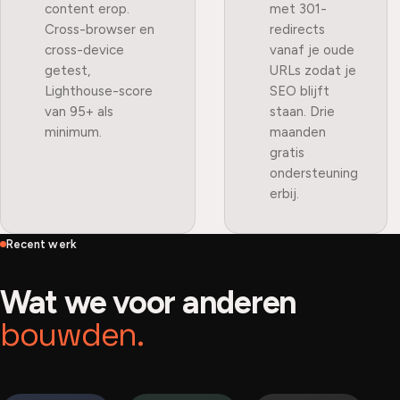
content erop.
met 301-
Cross-browser en
redirects
cross-device
vanaf je oude
getest,
URLs zodat je
Lighthouse-score
SEO blijft
van 95+ als
staan. Drie
minimum.
maanden
gratis
ondersteuning
erbij.
Recent werk
Wat we voor anderen
bouwden.