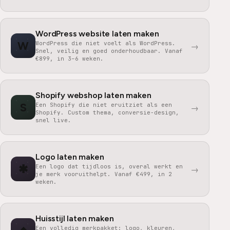
WordPress website laten maken
W
WordPress die niet voelt als WordPress.
→
Snel, veilig en goed onderhoudbaar. Vanaf
€899, in 3–6 weken.
Shopify webshop laten maken
S
Een Shopify die niet eruitziet als een
→
Shopify. Custom thema, conversie-design,
snel live.
Logo laten maken
✱
Een logo dat tijdloos is, overal werkt en
→
je merk vooruithelpt. Vanaf €499, in 2
weken.
Huisstijl laten maken
Een volledig merkpakket: logo, kleuren,