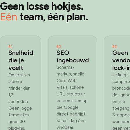
Geen losse hokjes.
Eén
team, één plan.
01
02
03
Snelheid
SEO
Geen
die je
ingebouwd
vendo
voelt
lock-i
Schema-
markup, snelle
Onze sites
Je krijgt
Core Web
laden in
complet
Vitals, schone
minder dan
broncod
URL-structuur
1,2
designb
en een sitemap
seconden.
en alle
die Google
Geen logge
toegang
direct begrijpt.
templates,
Stoppen
Vanaf dag één
geen 30
wanneer 
vindbaar.
plug-ins,
geen ve