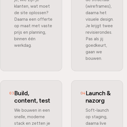
klanten, wat moet
(wireframes),
de site oplossen?
daarna het
Daarna een offerte
visuele design.
op maat met vaste
Je krijgt twee
prijs en planning,
revisierondes.
binnen één
Pas als jij
werkdag.
goedkeurt,
gaan we
bouwen.
Build,
Launch &
03
04
content, test
nazorg
We bouwen in een
Soft-launch
snelle, moderne
op staging,
stack en zetten je
daarna live