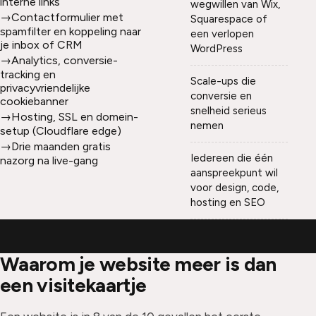
interne links
wegwillen van Wix,
→
Contactformulier met
Squarespace of
spamfilter en koppeling naar
een verlopen
je inbox of CRM
WordPress
→
Analytics, conversie-
tracking en
Scale-ups die
privacyvriendelijke
conversie en
cookiebanner
snelheid serieus
→
Hosting, SSL en domein-
nemen
setup (Cloudflare edge)
→
Drie maanden gratis
Iedereen die één
nazorg na live-gang
aanspreekpunt wil
voor design, code,
hosting en SEO
Waarom je website meer is dan
een visitekaartje