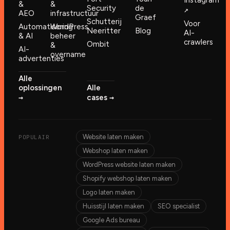
Instagram
&
&
Security
de
↗︎
AEO
infrastructuur
Graef
Schutterij
Voor
Automatisering
WordPress
Neeritter
Blog
AI-
& AI
beheer
crawlers
Ombit
&
AI-
overname
advertenties
Alle
oplossingen
Alle
→︎
→︎
cases
Website laten maken
POPULAIR
Webshop laten maken
WordPress website laten maken
Shopify webshop laten maken
Logo laten maken
Huisstijl laten maken
SEO specialist
Google Ads bureau