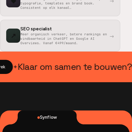
◆
→
typografie, templates en brand book.
Consistent op elk kanaal.
SEO specialist
↗
Meer organisch verkeer, betere rankings en
→
vindbaarheid in ChatGPT en Google AI
Overviews. Vanaf €499/maand.
Klaar om samen te bouwen?
✦
Synflow