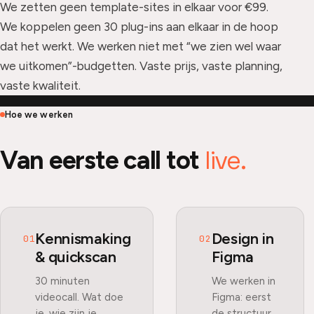
We zetten geen template-sites in elkaar voor €99.
We koppelen geen 30 plug-ins aan elkaar in de hoop
dat het werkt. We werken niet met “we zien wel waar
we uitkomen”-budgetten. Vaste prijs, vaste planning,
vaste kwaliteit.
Hoe we werken
live.
Van eerste call tot
Kennismaking
Design in
01
02
& quickscan
Figma
30 minuten
We werken in
videocall. Wat doe
Figma: eerst
je, wie zijn je
de structuur