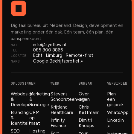
Digitaal bureau uit Nederland. Design, development en
marketing onder één dak. Eén team, één plan, één
aanspreekpunt.
info@synflow.nl
MAIL
085 800 8866
TEL
Echt · Limburg · Remote-first
LOCATIE
↗︎
Google Bedrijfsprofiel
MAPS
OPLOSSINGEN
WERK
BUREAU
VERBINDEN
Webdesign
Marketing
Stevens
Over
Plan
&
&
Schoorsteenvegen
ons
een
Development
Strategie
gesprek
Krijtland
Chris
Branding
CRM
Healthcare
Kettmann
WhatsApp
&
op
Infinity
Dimitri
LinkedIn
Identiteit
maat
Finance
Knoops
↗︎
SEO
Hosting
Fort
Youri