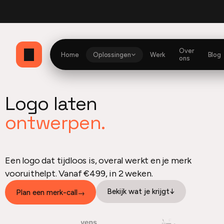
bio
Currently building
Website en dashboard
Optimzd
Mijn Herito dashboard
Her
Over
Home
Oplossingen
Werk
Blog
ons
Logo laten
ontwerpen.
Een logo dat tijdloos is, overal werkt en je merk
vooruithelpt. Vanaf €499, in 2 weken.
Bekijk wat je krijgt
↓
Plan een merk-call
→