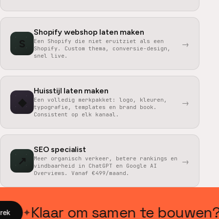
Shopify webshop laten maken
S
Een Shopify die niet eruitziet als een
→
Shopify. Custom thema, conversie-design,
snel live.
Huisstijl laten maken
◆
Een volledig merkpakket: logo, kleuren,
→
typografie, templates en brand book.
Consistent op elk kanaal.
SEO specialist
↗
Meer organisch verkeer, betere rankings en
→
vindbaarheid in ChatGPT en Google AI
Overviews. Vanaf €499/maand.
Klaar om samen te bouwen?
✦