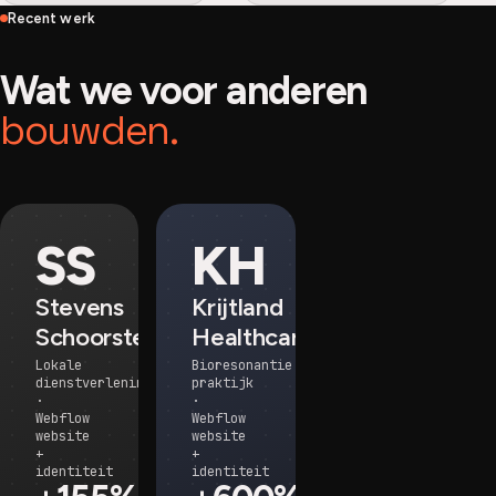
Recent werk
Wat we voor anderen
bouwden.
SS
KH
Stevens
Krijtland
Schoorsteenvegen
Healthcare
Lokale
Bioresonantie
dienstverlening
praktijk
·
·
Webflow
Webflow
website
website
+
+
identiteit
identiteit