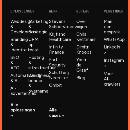
OPLOSSINGEN
WERK
BUREAU
VERBINDEN
Webdesign
Marketing
Stevens
Over
Plan
&
&
Schoorsteenvegen
ons
een
Development
Strategie
gesprek
Krijtland
Chris
Branding
CRM
Healthcare
Kettmann
WhatsApp
&
op
Infinity
Dimitri
LinkedIn
Identiteit
maat
Finance
Knoops
↗︎
SEO
Hosting
Fort
Youri
Instagram
&
&
Security
de
↗︎
AEO
infrastructuur
Graef
Schutterij
Voor
Automatisering
WordPress
Neeritter
Blog
AI-
& AI
beheer
crawlers
Ombit
&
AI-
overname
advertenties
Alle
oplossingen
Alle
→︎
→︎
cases