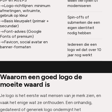
PDF en AI/EPS
willen verfijnen of
→
Logo-richtlijnen: minimum
moderniseren
afmetingen, witruimte,
gebruik op kleur
Spin-offs of
→
Basis kleurpalet (primair +
submerken die een
secundair)
eigen identiteit
→
Font-advies (Google
nodig hebben
Fonts of premium)
→
Favicon, social avatar en
Iedereen die een
banner-formaten
logo wil dat over 10
jaar nog werkt
Waarom een goed logo de
moeite waard is
Je logo is het eerste wat mensen van je merk zien, en
vaak het enige wat ze onthouden. Een onhandig,
gedateerd of generiek logo ondermijnt het