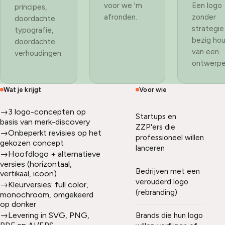
voor we 'm
Een logo
principes,
afronden.
zonder
doordachte
strategie 
typografie,
bezig ho
doordachte
van een
verhoudingen.
ontwerpe
Wat je krijgt
Voor wie
→
3 logo-concepten op
Startups en
basis van merk-discovery
ZZP'ers die
→
Onbeperkt revisies op het
professioneel willen
gekozen concept
lanceren
→
Hoofdlogo + alternatieve
versies (horizontaal,
Bedrijven met een
vertikaal, icoon)
verouderd logo
→
Kleurversies: full color,
(rebranding)
monochroom, omgekeerd
op donker
→
Levering in SVG, PNG,
Brands die hun logo