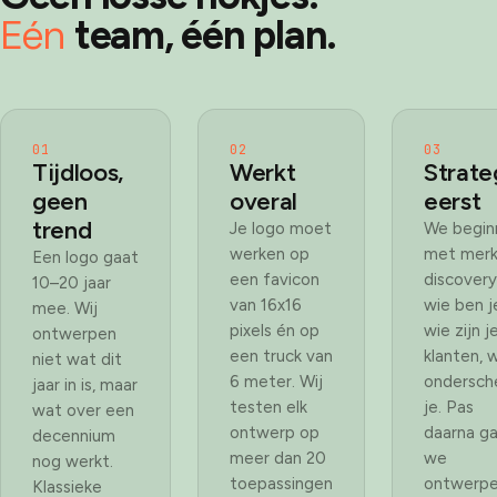
Eén
team, één plan.
01
02
03
Tijdloos,
Werkt
Strate
geen
overal
eerst
trend
Je logo moet
We begin
werken op
met merk
Een logo gaat
een favicon
discovery
10–20 jaar
van 16x16
wie ben j
mee. Wij
pixels én op
wie zijn j
ontwerpen
een truck van
klanten, 
niet wat dit
6 meter. Wij
ondersch
jaar in is, maar
testen elk
je. Pas
wat over een
ontwerp op
daarna g
decennium
meer dan 20
we
nog werkt.
toepassingen
ontwerpe
Klassieke