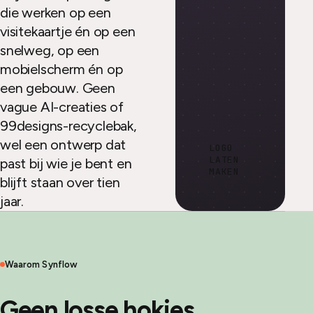
die werken op een
visitekaartje én op een
snelweg, op een
mobielscherm én op
een gebouw. Geen
vague AI-creaties of
99designs-recyclebak,
wel een ontwerp dat
LOGO
LATEN
past bij wie je bent en
MAKEN
blijft staan over tien
jaar.
Waarom Synflow
Geen losse hokjes.