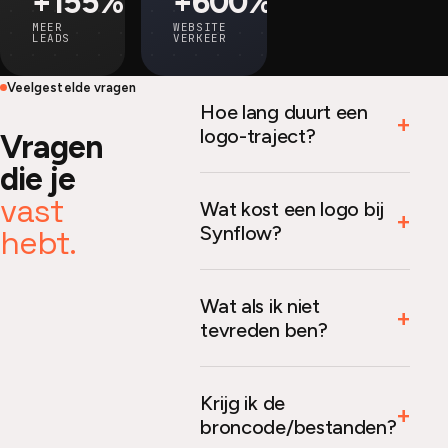
+155%
+600%
MEER
WEBSITE
LEADS
VERKEER
Veelgestelde vragen
Hoe lang duurt een
logo-traject?
Vragen
die je
vast
Wat kost een logo bij
Synflow?
hebt.
Wat als ik niet
tevreden ben?
Krijg ik de
broncode/bestanden?