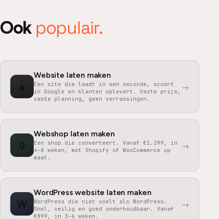
populair.
Ook
Website laten maken
▲
Een site die laadt in een seconde, scoort
→
in Google en klanten oplevert. Vaste prijs,
vaste planning, geen verrassingen.
Webshop laten maken
◊
Een shop die converteert. Vanaf €1.299, in
→
4–8 weken, met Shopify of WooCommerce op
maat.
WordPress website laten maken
W
WordPress die niet voelt als WordPress.
→
Snel, veilig en goed onderhoudbaar. Vanaf
€899, in 3–6 weken.