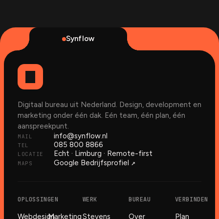
Synflow
Digitaal bureau uit Nederland. Design, development en
marketing onder één dak. Eén team, één plan, één
aanspreekpunt.
info@synflow.nl
MAIL
085 800 8866
TEL
Echt · Limburg · Remote-first
LOCATIE
↗︎
Google Bedrijfsprofiel
MAPS
OPLOSSINGEN
WERK
BUREAU
VERBINDEN
Webdesign
Marketing
Stevens
Over
Plan