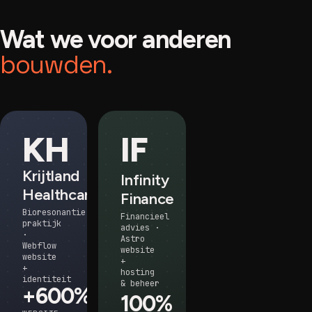
Wat we voor anderen
bouwden.
KH
IF
Krijtland
Infinity
Healthcare
Finance
Bioresonantie
Financieel
praktijk
advies ·
·
Astro
Webflow
website
website
+
+
hosting
identiteit
& beheer
+600%
100%