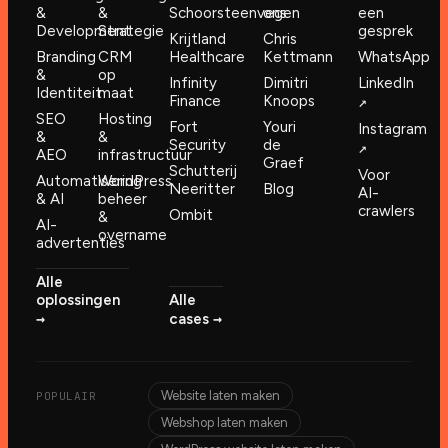
&
&
Schoorsteenvegen
ons
een
Development
Strategie
gesprek
Krijtland
Chris
Branding
CRM
Healthcare
Kettmann
WhatsApp
&
op
Infinity
Dimitri
LinkedIn
Identiteit
maat
Finance
Knoops
↗︎
SEO
Hosting
Fort
Youri
Instagram
&
&
Security
de
↗︎
AEO
infrastructuur
Graef
Schutterij
Voor
Automatisering
WordPress
Neeritter
Blog
AI-
& AI
beheer
crawlers
Ombit
&
AI-
overname
advertenties
Alle
oplossingen
Alle
→︎
→︎
cases
Website laten maken
POPULAIR
Webshop laten maken