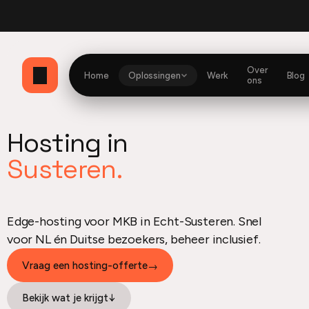
ubbio
Currently building
Website en dashboard
Optimzd
Mijn Herito dashboard
He
Over
Home
Oplossingen
Werk
Blog
ons
Hosting in
Susteren.
Edge-hosting voor MKB in Echt-Susteren. Snel
voor NL én Duitse bezoekers, beheer inclusief.
Vraag een hosting-offerte
→
Bekijk wat je krijgt
↓