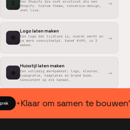
S
Een Shopify die niet eruitziet als een
→
Shopify. Custom thema, conversie-design,
snel live.
Logo laten maken
✱
Een logo dat tijdloos is, overal werkt en
→
je merk vooruithelpt. Vanaf €499, in 2
weken.
Huisstijl laten maken
◆
Een volledig merkpakket: logo, kleuren,
→
typografie, templates en brand book.
Consistent op elk kanaal.
Klaar om samen te bouwen?
✦
ek