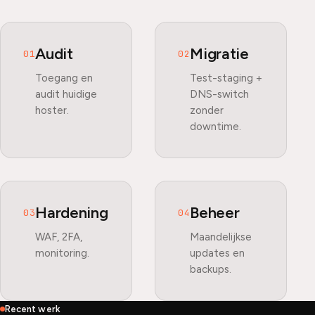
Audit
Migratie
01
02
Toegang en
Test-staging +
audit huidige
DNS-switch
hoster.
zonder
downtime.
Hardening
Beheer
03
04
WAF, 2FA,
Maandelijkse
monitoring.
updates en
backups.
Recent werk