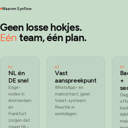
Waarom Synflow
Geen losse hokjes.
Eén
team, één plan.
01
02
03
NL én
Vast
Ba
DE snel
aanspreekpunt
+
se
Edge-
WhatsApp- en
nodes in
mailcontact, geen
Dage
Amsterdam
ticket-systeem.
offs
en
Reactie in
bac
Frankfurt
werkdagen.
WAF
zorgen dat
mal
zowel NL-
moni