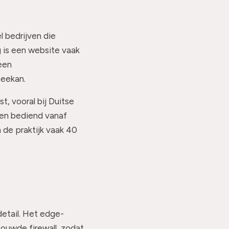
l bedrijven die
 is een website vaak
een
meekan.
, vooral bij Duitse
den bediend vanaf
 de praktijk vaak 40
detail. Het edge-
ouwde firewall, zodat