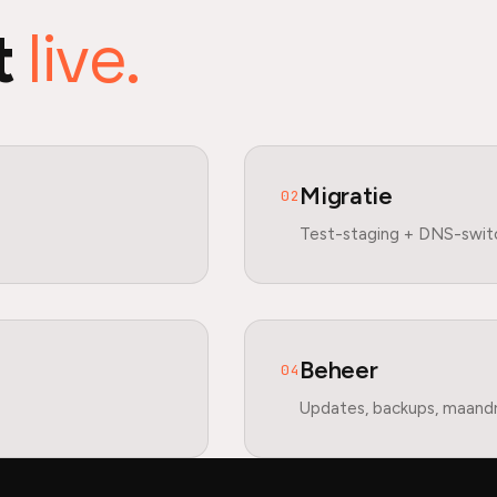
live.
t
Migratie
02
Test-staging + DNS-swit
Beheer
04
Updates, backups, maand