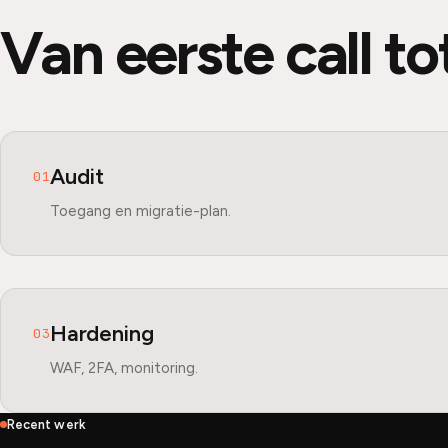
Van eerste call to
Audit
01
Toegang en migratie-plan.
Hardening
03
WAF, 2FA, monitoring.
Recent werk