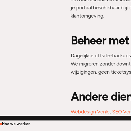
je portaal beschikbaar bli
klantomgeving.
Beheer met
Dagelijkse offsite-backup
We migreren zonder downti
wijzigingen, geen ticketsy
Andere dien
Webdesign Venlo
,
SEO Ven
Hoe we werken