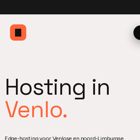
bbio
Currently building
Website en dashboard
Optimzd
Mijn Herito dashboard
He
Hosting in
Venlo.
Edge-hosting voor Venlose en noord-Limburgse