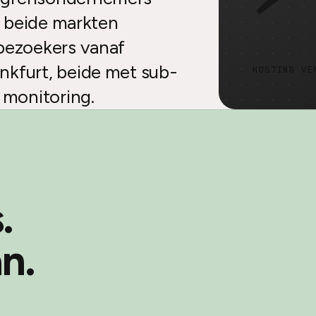
n beide markten
-bezoekers vanaf
nkfurt, beide met sub-
HOSTING VE
 monitoring.
.
n.