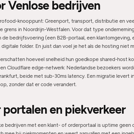
r Venlose bedrijven
grofood-knooppunt: Greenport, transport, distributie en vee
e grens in Noordrijn-Westfalen. Voor dat type onderneming
 de bedrijfsvoering (een B2B-portaal, een klantomgeving, 
igitale folder. En juist dan voel je het als de hosting niet 
erschatten hoeveel snelheid hun goedkope shared-host kost
een Cloudflare edge-netwerk: Nederlandse bezoekers wor
ankfurt, beide met sub-30ms latency. Een migratie levert in
 op, zonder dat er code verandert.
r portalen en piekverkeer
ke bedrijven met een klant- of orderportaal is uptime geen 
ch mee bij piekmomenten en weert aanvallen met een ingeb