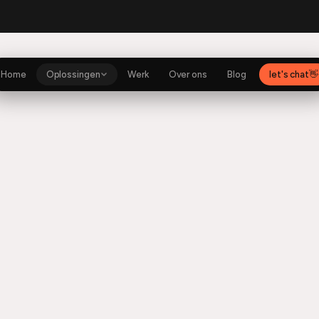
rito
Shopify
SexyJoy
Music app
Anytime Fitness
Shopify
Home
Oplossingen
Werk
Over ons
Blog
let's chat
👋