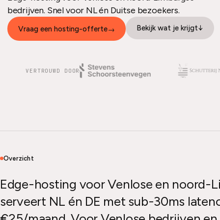
bedrijven. Snel voor NL én Duitse bezoekers.
Bekijk wat je krijgt
↓
Vraag een hosting-offerte
→
VERTROUWD DOOR
Overzicht
Edge-hosting voor Venlose en noord-L
serveert NL én DE met sub-30ms latency
€25/maand. Voor Venlose bedrijven e