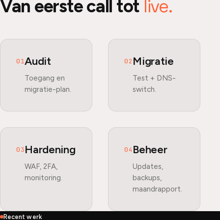
live.
Van eerste call tot
Audit
Migratie
01
02
Toegang en
Test + DNS-
migratie-plan.
switch.
Hardening
Beheer
03
04
WAF, 2FA,
Updates,
monitoring.
backups,
maandrapport.
Recent werk