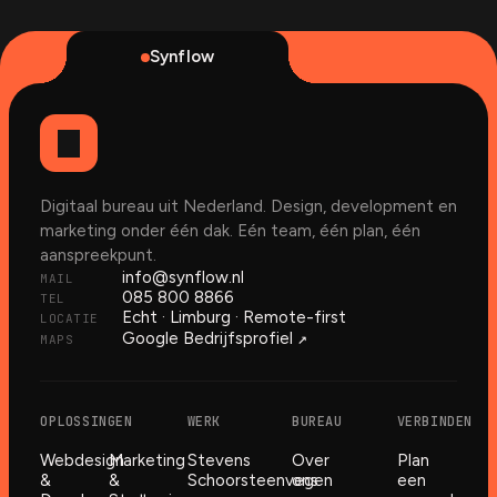
Synflow
Digitaal bureau uit Nederland. Design, development en
marketing onder één dak. Eén team, één plan, één
aanspreekpunt.
info@synflow.nl
MAIL
085 800 8866
TEL
Echt · Limburg · Remote-first
LOCATIE
↗︎
Google Bedrijfsprofiel
MAPS
OPLOSSINGEN
WERK
BUREAU
VERBINDEN
Webdesign
Marketing
Stevens
Over
Plan
&
&
Schoorsteenvegen
ons
een