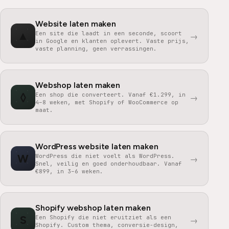
Website laten maken
▲
Een site die laadt in een seconde, scoort
→
in Google en klanten oplevert. Vaste prijs,
vaste planning, geen verrassingen.
Webshop laten maken
◊
Een shop die converteert. Vanaf €1.299, in
→
4–8 weken, met Shopify of WooCommerce op
maat.
WordPress website laten maken
W
WordPress die niet voelt als WordPress.
→
Snel, veilig en goed onderhoudbaar. Vanaf
€899, in 3–6 weken.
Shopify webshop laten maken
S
Een Shopify die niet eruitziet als een
→
Shopify. Custom thema, conversie-design,