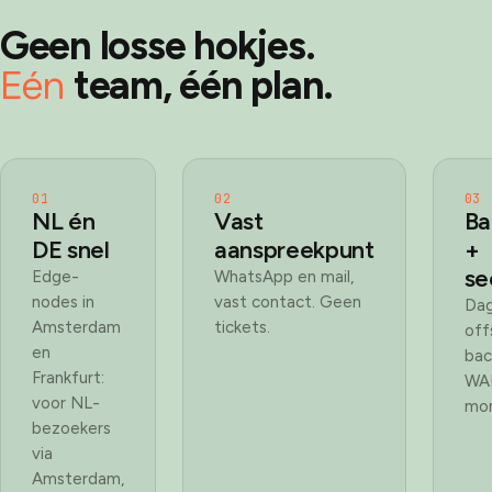
Geen losse hokjes.
Eén
team, één plan.
01
02
03
NL én
Vast
Ba
DE snel
aanspreekpunt
+
se
Edge-
WhatsApp en mail,
nodes in
vast contact. Geen
Dag
Amsterdam
tickets.
off
en
bac
Frankfurt:
WA
voor NL-
mon
bezoekers
via
Amsterdam,