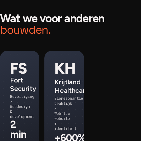
Wat we voor anderen
bouwden.
FS
KH
Fort
Krijtland
Security
Healthcare
Beveiliging
Bioresonantie
·
praktijk
Webdesign
·
&
Webflow
development
website
2
+
identiteit
min
+600%