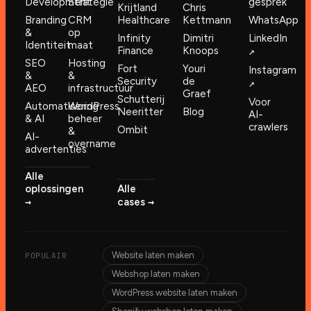
Development
Strategie
gesprek
Krijtland
Chris
Branding
CRM
Healthcare
Kettmann
WhatsApp
&
op
Infinity
Dimitri
LinkedIn
Identiteit
maat
Finance
Knoops
↗︎
SEO
Hosting
Fort
Youri
Instagram
&
&
Security
de
↗︎
AEO
infrastructuur
Graef
Schutterij
Voor
Automatisering
WordPress
Neeritter
Blog
AI-
& AI
beheer
crawlers
Ombit
&
AI-
overname
advertenties
Alle
oplossingen
Alle
→︎
→︎
cases
Website laten maken
POPULAIR
Webshop laten maken
WordPress website laten maken