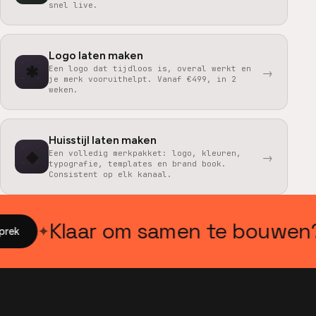
snel live.
Logo laten maken
✱
Een logo dat tijdloos is, overal werkt en
→
je merk vooruithelpt. Vanaf €499, in 2
weken.
Huisstijl laten maken
◆
Een volledig merkpakket: logo, kleuren,
→
typografie, templates en brand book.
Consistent op elk kanaal.
Klaar om samen te bouwen?
✦
ek