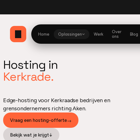
bbio
Currently building
Website en dashboard
Optimzd
Mijn Herito dashboard
He
Over
Home
Oplossingen
Werk
Blog
ons
Hosting in
Kerkrade.
Edge-hosting voor Kerkraadse bedrijven en
grensondernemers richting Aken.
Vraag een hosting-offerte
→
Bekijk wat je krijgt
↓