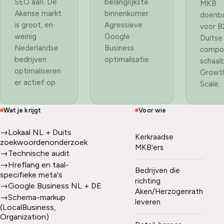
SEO aan. De
belangrijkste
MKB
Akense markt
binnenkomer.
doenba
is groot, en
Agressieve
voor 
weinig
Google
Duitse
Nederlandse
Business
compo
bedrijven
optimalisatie.
schaal
optimaliseren
Growt
er actief op.
Scale.
Wat je krijgt
Voor wie
→
Lokaal NL + Duits
Kerkraadse
zoekwoordenonderzoek
MKB'ers
→
Technische audit
→
Hreflang en taal-
Bedrijven die
specifieke meta's
richting
→
Google Business NL + DE
Aken/Herzogenrath
→
Schema-markup
leveren
(LocalBusiness,
Organization)