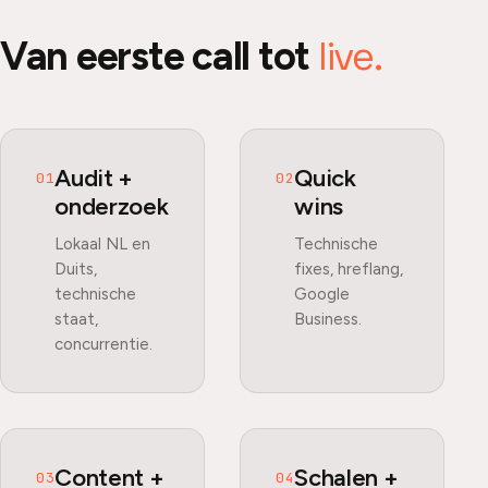
live.
Van eerste call tot
Audit +
Quick
01
02
onderzoek
wins
Lokaal NL en
Technische
Duits,
fixes, hreflang,
technische
Google
staat,
Business.
concurrentie.
Content +
Schalen +
03
04