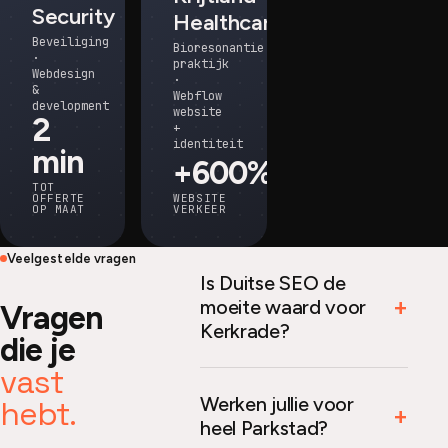
Security
Healthcare
Beveiliging
Bioresonantie
·
praktijk
Webdesign
·
&
Webflow
development
website
2
+
identiteit
min
+600%
TOT
OFFERTE
WEBSITE
OP MAAT
VERKEER
Veelgestelde vragen
Is Duitse SEO de
moeite waard voor
Vragen
Kerkrade?
die je
vast
Werken jullie voor
hebt.
heel Parkstad?