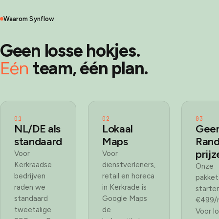
Waarom Synflow
Geen losse hokjes.
Eén
team, één plan.
01
02
03
NL/DE als
Lokaal
Gee
standaard
Maps
Rand
prijz
Voor
Voor
Kerkraadse
dienstverleners,
Onze
bedrijven
retail en horeca
pakket
raden we
in Kerkrade is
starten
standaard
Google Maps
€499/
tweetalige
de
Voor lo