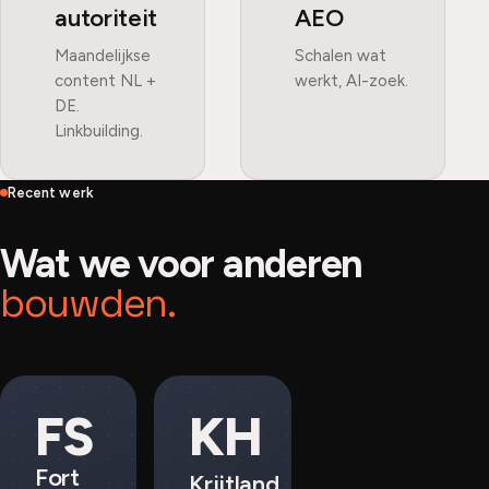
autoriteit
AEO
Maandelijkse
Schalen wat
content NL +
werkt, AI-zoek.
DE.
Linkbuilding.
Recent werk
Wat we voor anderen
bouwden.
FS
KH
Fort
Krijtland