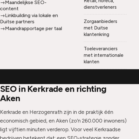
Retail, horeca,
→
Maandelijkse SEO-
dienstverleners
content
→
Linkbuilding via lokale en
Duitse partners
Zorgaanbieders
met Duitse
→
Maandrapportage per taal
klantenkring
Toeleveranciers
met internationale
klanten
SEO in Kerkrade en richting
Aken
Kerkrade en Herzogenrath zijn in de praktijk één
economisch gebied, en Aken (zo’n 260.000 inwoners)
ligt vijftien minuten verderop. Voor veel Kerkraadse
bedrijven betekent dat: een SEO-strategie zonder