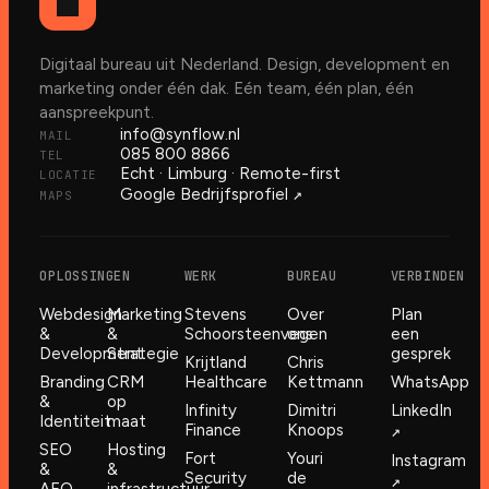
Digitaal bureau uit Nederland. Design, development en
marketing onder één dak. Eén team, één plan, één
aanspreekpunt.
info@synflow.nl
MAIL
085 800 8866
TEL
Echt · Limburg · Remote-first
LOCATIE
↗︎
Google Bedrijfsprofiel
MAPS
OPLOSSINGEN
WERK
BUREAU
VERBINDEN
Webdesign
Marketing
Stevens
Over
Plan
&
&
Schoorsteenvegen
ons
een
Development
Strategie
gesprek
Krijtland
Chris
Branding
CRM
Healthcare
Kettmann
WhatsApp
&
op
Infinity
Dimitri
LinkedIn
Identiteit
maat
Finance
Knoops
↗︎
SEO
Hosting
Fort
Youri
Instagram
&
&
Security
de
↗︎