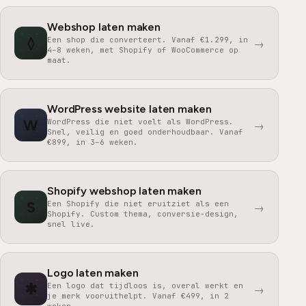
Webshop laten maken
◊
Een shop die converteert. Vanaf €1.299, in
→
4–8 weken, met Shopify of WooCommerce op
maat.
WordPress website laten maken
W
WordPress die niet voelt als WordPress.
→
Snel, veilig en goed onderhoudbaar. Vanaf
€899, in 3–6 weken.
Shopify webshop laten maken
S
Een Shopify die niet eruitziet als een
→
Shopify. Custom thema, conversie-design,
snel live.
Logo laten maken
✱
Een logo dat tijdloos is, overal werkt en
→
je merk vooruithelpt. Vanaf €499, in 2