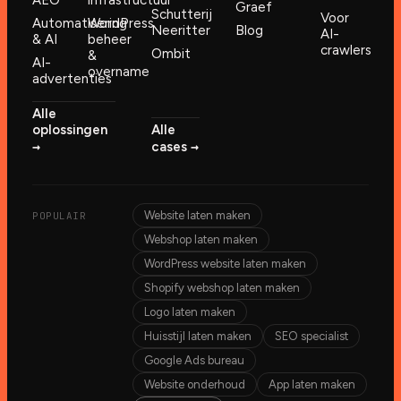
AEO
infrastructuur
Graef
Schutterij
Voor
Automatisering
WordPress
Neeritter
Blog
AI-
& AI
beheer
crawlers
Ombit
&
AI-
overname
advertenties
Alle
oplossingen
Alle
→︎
→︎
cases
Website laten maken
POPULAIR
Webshop laten maken
WordPress website laten maken
Shopify webshop laten maken
Logo laten maken
Huisstijl laten maken
SEO specialist
Google Ads bureau
Website onderhoud
App laten maken