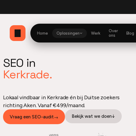
bio
Currently building
Website en dashboard
Optimzd
Mijn Herito dashboard
Her
Over
Home
Oplossingen
Werk
Blog
ons
SEO in
Kerkrade.
Lokaal vindbaar in Kerkrade én bij Duitse zoekers
richting Aken. Vanaf €499/maand.
Bekijk wat we doen
↓
Vraag een SEO-audit
→