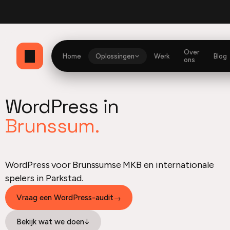
bbio
Currently building
Website en dashboard
Optimzd
Mijn Herito dashboard
He
Over
Home
Oplossingen
Werk
Blog
ons
WordPress in
Brunssum.
WordPress voor Brunssumse MKB en internationale
spelers in Parkstad.
Vraag een WordPress-audit
→
Bekijk wat we doen
↓