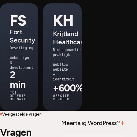
FS
KH
Fort
Krijtland
Security
Healthcare
Beveiliging
Bioresonantie
·
praktijk
Webdesign
·
&
Webflow
development
website
2
+
identiteit
min
+600%
TOT
OFFERTE
WEBSITE
OP MAAT
VERKEER
Veelgestelde vragen
Meertalig WordPress?
Vragen