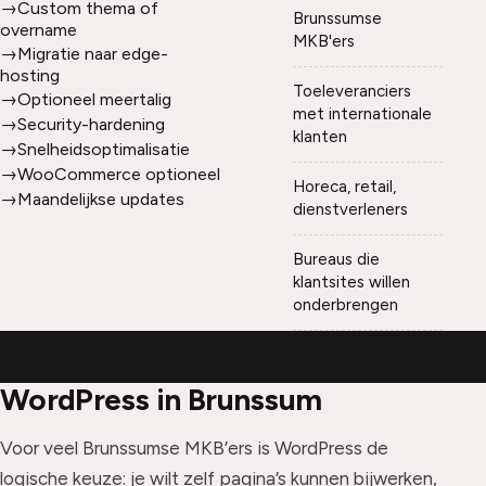
→
Custom thema of
Brunssumse
overname
MKB'ers
→
Migratie naar edge-
hosting
Toeleveranciers
→
Optioneel meertalig
met internationale
→
Security-hardening
klanten
→
Snelheidsoptimalisatie
→
WooCommerce optioneel
Horeca, retail,
→
Maandelijkse updates
dienstverleners
Bureaus die
klantsites willen
onderbrengen
WordPress in Brunssum
Voor veel Brunssumse MKB’ers is WordPress de
logische keuze: je wilt zelf pagina’s kunnen bijwerken,