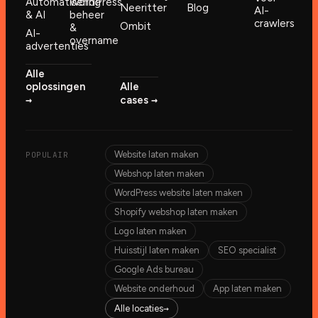
Automatisering
WordPress
Neeritter
Blog
AI-
& AI
beheer
crawlers
Ombit
&
AI-
overname
advertenties
Alle
oplossingen
Alle
→︎
→︎
cases
Website laten maken
POPULAIR
Webshop laten maken
WordPress website laten maken
Shopify webshop laten maken
Logo laten maken
Huisstijl laten maken
SEO specialist
Google Ads bureau
Website onderhoud
App laten maken
→︎
Alle locaties