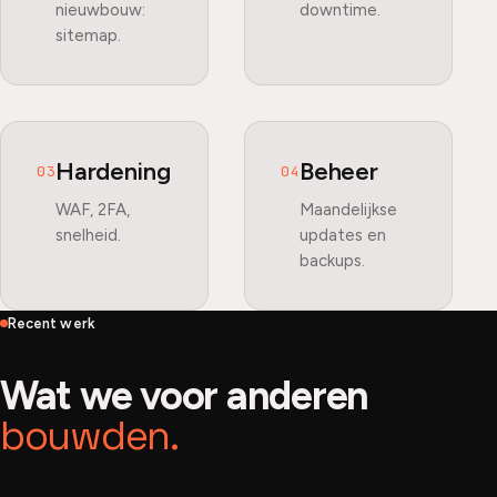
nieuwbouw:
downtime.
sitemap.
Hardening
Beheer
03
04
WAF, 2FA,
Maandelijkse
snelheid.
updates en
backups.
Recent werk
Wat we voor anderen
bouwden.