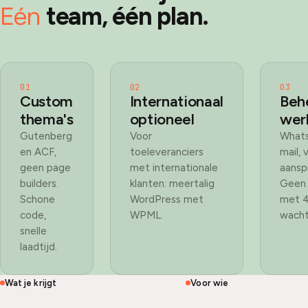
Eén
team, één plan.
01
02
03
Custom
Internationaal
Behe
thema's
optioneel
wer
Gutenberg
Voor
What
en ACF,
toeleveranciers
mail, 
geen page
met internationale
aansp
builders.
klanten: meertalig
Geen 
Schone
WordPress met
met 
code,
WPML.
wacht
snelle
laadtijd.
Wat je krijgt
Voor wie