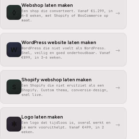
Webshop laten maken
◊
Een shop die converteert. Vanaf €1.299, in
→
4–8 weken, met Shopify of WooCommerce op
maat.
WordPress website laten maken
W
WordPress die niet voelt als WordPress.
→
Snel, veilig en goed onderhoudbaar. Vanaf
€899, in 3–6 weken.
Shopify webshop laten maken
S
Een Shopify die niet eruitziet als een
→
Shopify. Custom thema, conversie-design,
snel live.
Logo laten maken
✱
Een logo dat tijdloos is, overal werkt en
→
je merk vooruithelpt. Vanaf €499, in 2
weken.