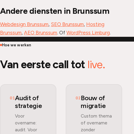
Andere diensten in Brunssum
Webdesign Brunssum
,
SEO Brunssum
,
Hosting
Brunssum
,
AEO Brunssum
. Of
WordPress Limburg
.
Hoe we werken
live.
Van eerste call tot
Audit of
Bouw of
01
02
strategie
migratie
Voor
Custom thema
overname:
of overname
audit. Voor
zonder