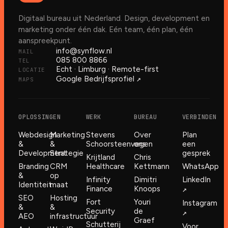
Digitaal bureau uit Nederland. Design, development en
marketing onder één dak. Eén team, één plan, één
aanspreekpunt.
info@synflow.nl
MAIL
085 800 8866
TEL
Echt · Limburg · Remote-first
LOCATIE
↗︎
Google Bedrijfsprofiel
MAPS
OPLOSSINGEN
WERK
BUREAU
VERBINDEN
Webdesign
Marketing
Stevens
Over
Plan
&
&
Schoorsteenvegen
ons
een
Development
Strategie
gesprek
Krijtland
Chris
Branding
CRM
Healthcare
Kettmann
WhatsApp
&
op
Infinity
Dimitri
LinkedIn
Identiteit
maat
Finance
Knoops
↗︎
SEO
Hosting
Fort
Youri
Instagram
&
&
Security
de
↗︎
AEO
infrastructuur
Graef
Schutterij
Voor