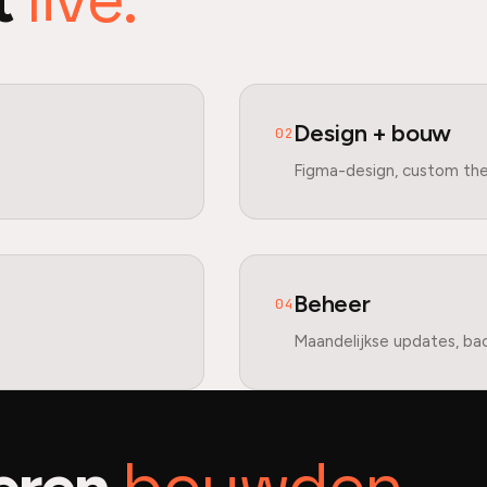
Design + bouw
02
Figma-design, custom th
Beheer
04
Maandelijkse updates, ba