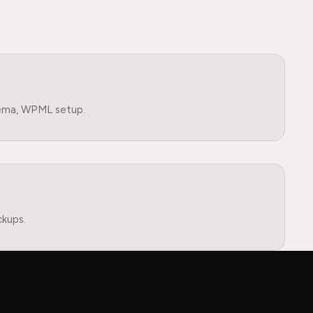
ema, WPML setup.
ckups.