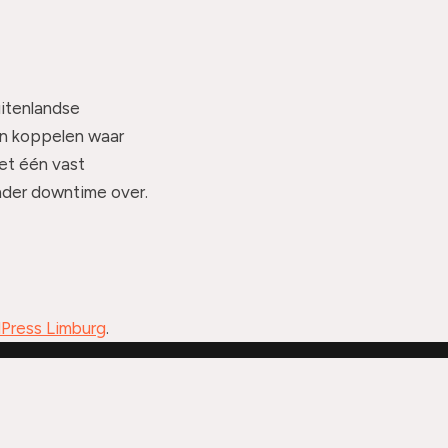
uitenlandse
en koppelen waar
et één vast
nder downtime over.
Press Limburg
.