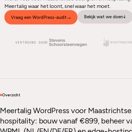
Meertalig waar het loont, snel waar het moet.
Bekijk wat we doen
↓
Vraag een WordPress-audit
→
VERTROUWD DOOR
Overzicht
Meertalig WordPress voor Maastrichtse
hospitality: bouw vanaf €899, beheer 
WPML (NL/EN/DE/FR) en edge-hosting.