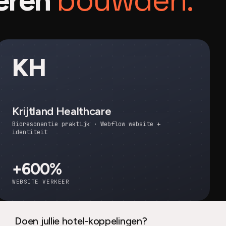
bouwden.
eren
KH
Krijtland Healthcare
Bioresonantie praktijk · Webflow website +
identiteit
+600%
WEBSITE VERKEER
Doen jullie hotel-koppelingen?