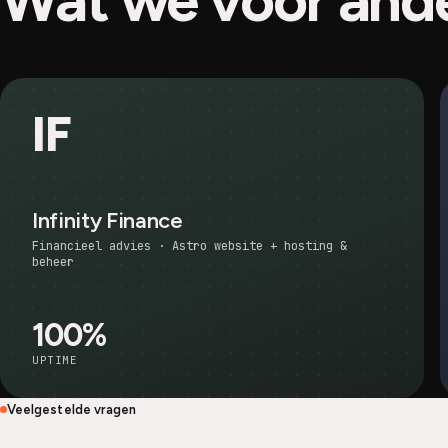
Wat we voor and
IF
Infinity Finance
Financieel advies · Astro website + hosting &
beheer
100%
UPTIME
Veelgestelde vragen