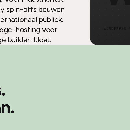
sity spin-offs bouwen
ernationaal publiek.
dge-hosting voor
WORDPRESS 
e builder-bloat.
.
n.