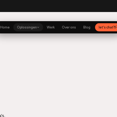
ito
Shopify
SexyJoy
Music app
Anytime Fitness
Shopify
Home
Oplossingen
Werk
Over ons
Blog
let's chat
👋
's,