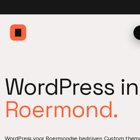
bio
Currently building
Website en dashboard
Optimzd
Mijn Herito dashboard
Her
WordPress in
Roermond.
WordPress voor Roermondse bedrijven. Custom thema