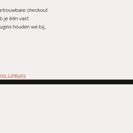
betrouwbare checkout
b je één vast
ugins houden we bij,
ess Limburg
.