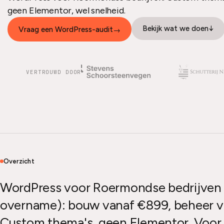
geen Elementor, wel snelheid.
Bekijk wat we doen
↓
Vraag een WordPress-audit
→
VERTROUWD DOOR
Overzicht
WordPress voor Roermondse bedrijven 
overname): bouw vanaf €899, beheer 
Custom thema's, geen Elementor. Voor 