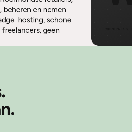
n, beheren en nemen
 edge-hosting, schone
 freelancers, geen
WORDPRESS 
.
n.