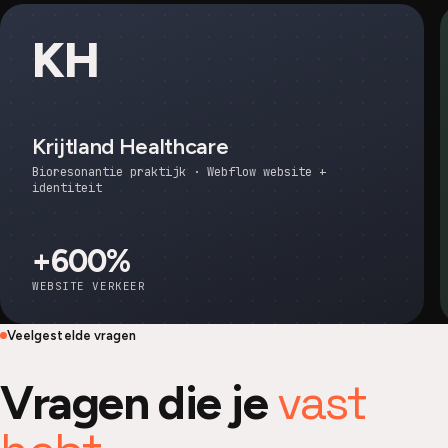
KH
Krijtland Healthcare
Bioresonantie praktijk · Webflow website +
identiteit
+600%
WEBSITE VERKEER
Veelgestelde vragen
vast
Vragen die je