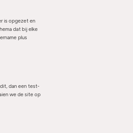
er is opgezet en
hema dat bij elke
overname plus
dit, dan een test-
aien we de site op