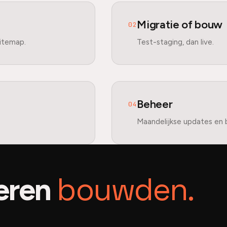
Migratie of bouw
02
sitemap.
Test-staging, dan live.
Beheer
04
Maandelijkse updates en 
bouwden.
eren