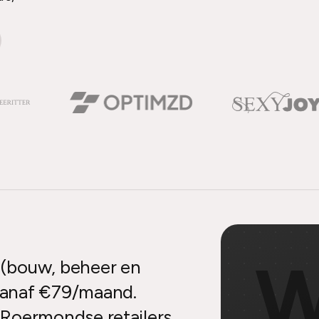
(bouw, beheer en
vanaf €79/maand.
Roermondse retailers,