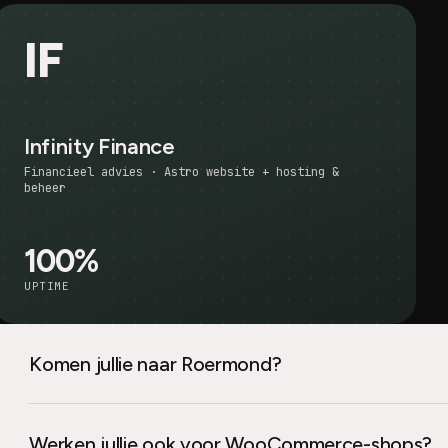
IF
Infinity Finance
Financieel advies · Astro website + hosting &
beheer
100%
UPTIME
Komen jullie naar Roermond?
Werken jullie ook voor WooCommerce-shops?